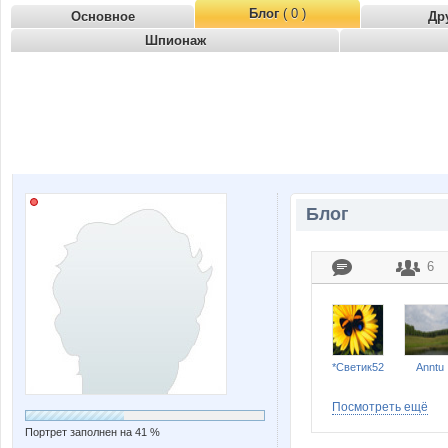
Блог
( 0 )
Основное
Др
Шпионаж
Блог
6
*Светик52
Anntu
Посмотреть ещё
Портрет заполнен на 41 %