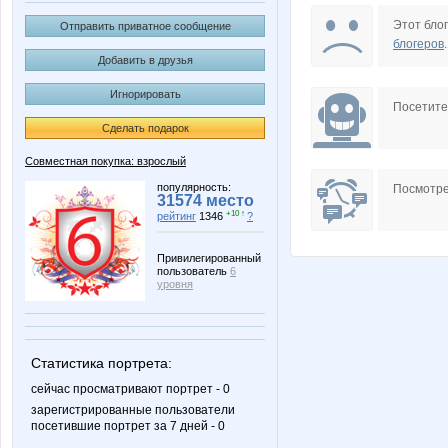
brunia
caprice
Этот блог
Отправить приватное сообщение
блогеров
.
Добавить в друзья
Игнорировать
Бусик
Искусств
Посетит
Сделать подарок
Совместная покупка: взрослый
Змеюша
Шум
популярность:
Посмотре
31574 место
+10 ↑
рейтинг
1346
?
Привилегированный
пользователь
6
уровня
Статистика портрета:
сейчас просматривают портрет - 0
зарегистрированные пользователи
посетившие портрет за 7 дней - 0